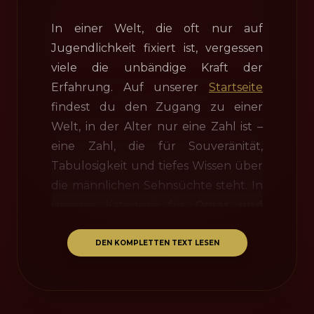
In einer Welt, die oft nur auf
Jugendlichkeit fixiert ist, vergessen
viele die unbändige Kraft der
Erfahrung. Auf unserer
Startseite
findest du den Zugang zu einer
Welt, in der Alter nur eine Zahl ist –
eine Zahl, die für Souveränität,
Tabulosigkeit und tiefes Wissen über
die männlichen Sehnsüchte steht. In
unserer Kategorie für
Omas und
reife Damen
triffst du auf Frauen,
die ihr Handwerk beherrschen. Hier
DEN KOMPLETTEN TEXT LESEN
kannst du Omas live am Telefon
erleben, die keine Schamgrenzen
mehr kennen und genau wissen,