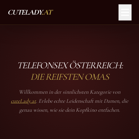
CUTELADY
.AT
TELEFONSEX ÖSTERREICH:
DIE REIFSTEN OMAS
Willkommen in der sinnlichsten Kategorie von
cuteLady.at
. Erlebe echte Leidenschaft mit Damen, die
genau wissen, wie sie dein Kopfkino entfachen.